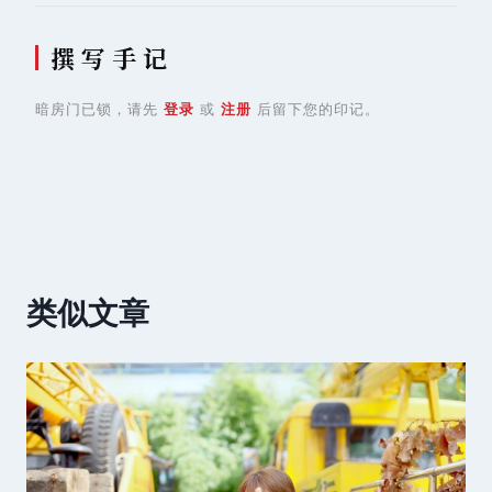
撰 写 手 记
暗房门已锁，请先
登录
或
注册
后留下您的印记。
类似文章