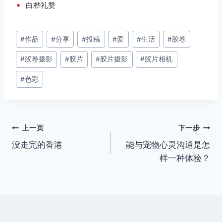
•
白桦礼赞
文
#
作品
#
分享
#
投稿
#
爱
#
生活
#
胶卷
章
#
胶卷摄影
#
胶片
#
胶片摄影
#
胶片相机
标
签：
#
色彩
文
上一页
下一步
没走完的香港
能与宠物心灵沟通是怎
章
样一种体验？
导
航