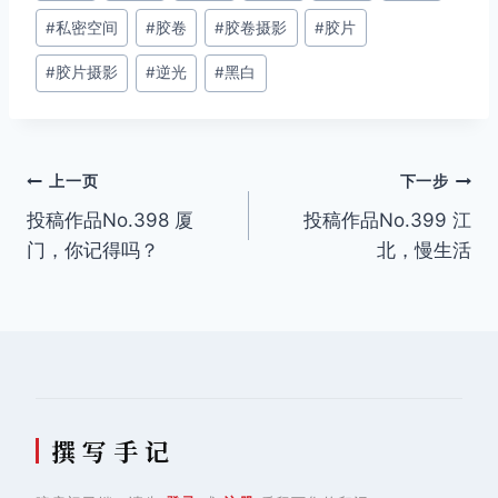
#
私密空间
#
胶卷
#
胶卷摄影
#
胶片
标
签：
#
胶片摄影
#
逆光
#
黑白
文
上一页
下一步
投稿作品No.398 厦
投稿作品No.399 江
章
门，你记得吗？
北，慢生活
导
航
撰 写 手 记