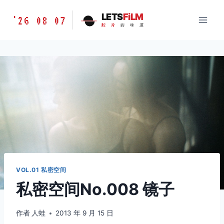
跳
胶
LETS
FiLM
'26 08 07
到
胶
片
的
味
道
片
内
的
容
味
道
LETSFILM
VOL.01 私密空间
私密空间No.008 镜子
作者
人蛙
2013 年 9 月 15 日