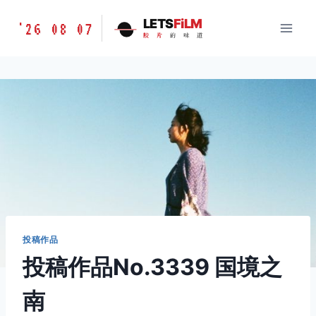
跳
胶
LETS
FiLM
'26 08 07
到
胶
片
的
味
道
片
内
的
容
味
道
LETSFILM
投稿作品
投稿作品No.3339 国境之
南