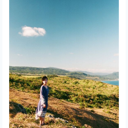
取消
搜索