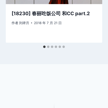
[18230] 春丽吃饭公司 和CC part.2
作者
刘肆月
2018 年 7 月 21 日