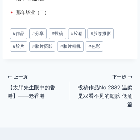
•
那年毕业（二）
文
#
作品
#
分享
#
投稿
#
胶卷
#
胶卷摄影
章
#
胶片
#
胶片摄影
#
胶片相机
#
色彩
标
签：
文
上一页
下一步
【太胖先生眼中的香
投稿作品No.2882 温柔
章
港】——老香港
是双看不见的翅膀·低涌
导
篇
航