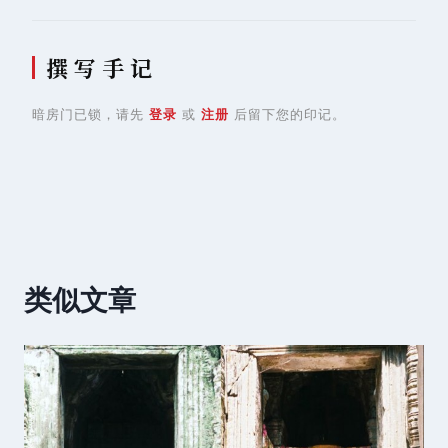
撰 写 手 记
暗房门已锁，请先
登录
或
注册
后留下您的印记。
类似文章