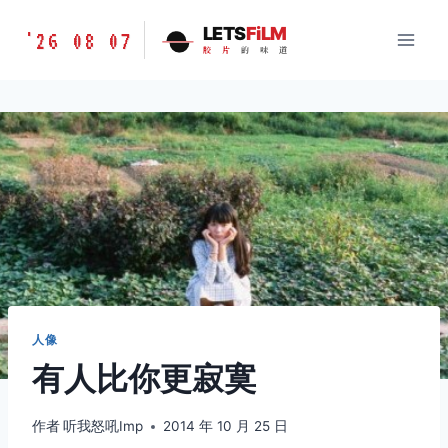
跳
胶
LETS
FiLM
'26 08 07
到
胶
片
的
味
道
片
内
的
容
味
道
LETSFILM
人像
有人比你更寂寞
作者
听我怒吼Imp
2014 年 10 月 25 日