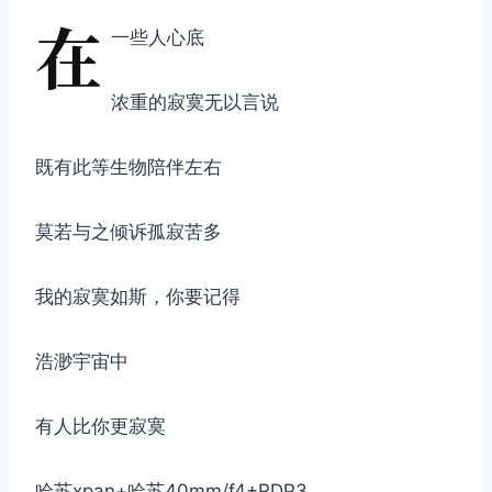
在
一些人心底
浓重的寂寞无以言说
既有此等生物陪伴左右
莫若与之倾诉孤寂苦多
我的寂寞如斯，你要记得
浩渺宇宙中
有人比你更寂寞
哈苏xpan+哈苏40mm/f4+RDP3