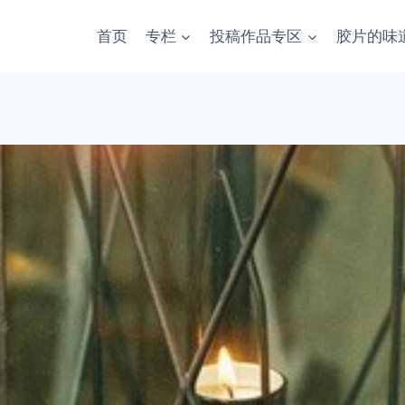
首页
专栏
投稿作品专区
胶片的味