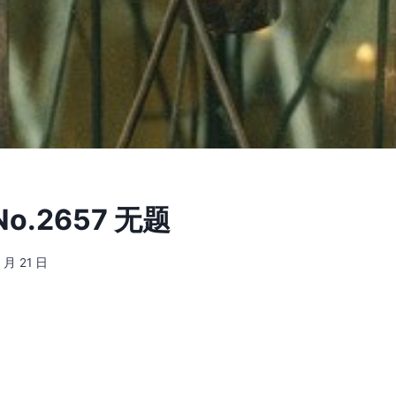
o.2657 无题
9 月 21 日