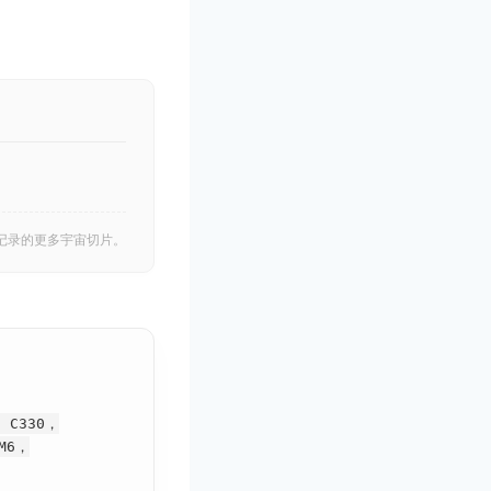
记录的更多宇宙切片。
a C330，
 M6，