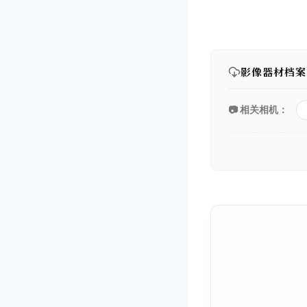
影像器材档案
📷 相关相机：