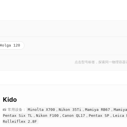
Holga 120
点击型号标签，探索同一物理容器
Kido
📸 常用设备：
Minolta X700，Nikon 35Ti，Mamiya RB67，Mamiy
Pentax Six TL，Nikon F100，Canon QL17，Pentax SP，Leica
Rolleiflex 2.8F