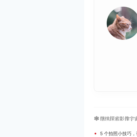
🕸️ 继续探索影像宇
•
5 个拍照小技巧