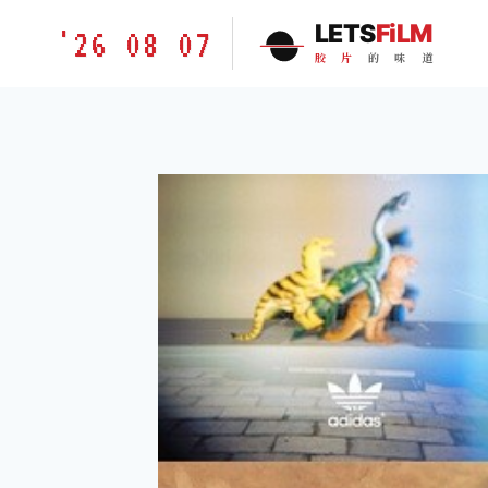
跳
胶
LETS
FiLM
'26 08 07
到
片
胶
片
的
味
道
内
的
容
味
道
LETSFILM