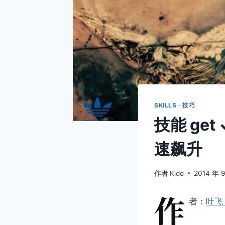
SKILLS · 技巧
技能 ge
速飙升
作者
Kido
2014 年 
作
者：
叶飞 /