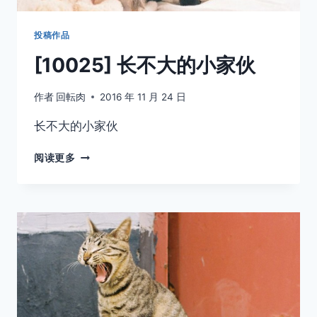
投稿作品
[10025] 长不大的小家伙
作者
回転肉
2016 年 11 月 24 日
长不大的小家伙
[10025]
阅读更多
长
不
大
的
小
家
伙