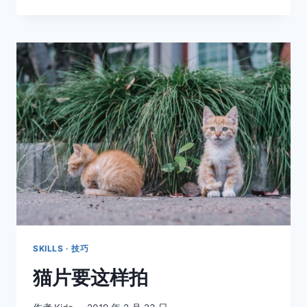
在
城
市
的
褶
皱
里，
她
遇
见
了
一
只
不
慌
不
忙
的
SKILLS · 技巧
猫
猫片要这样拍