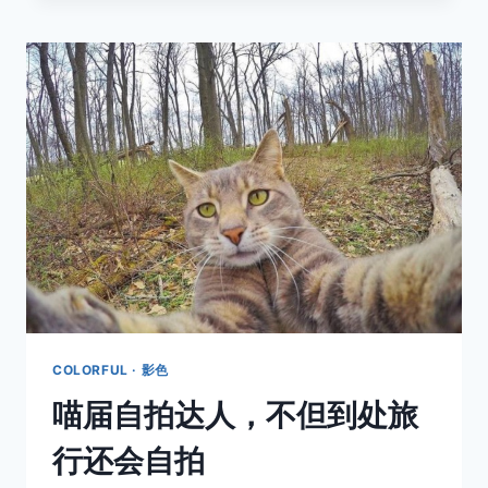
的
世
界，
你
等
凡
夫
俗
子
怎
能
懂？
COLORFUL · 影色
喵届自拍达人，不但到处旅
行还会自拍