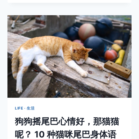
别
人
家
养
的
猫，
我
觉
得
自
己
可
能
是
养
到
假
LIFE · 生活
猫
狗狗摇尾巴心情好，那猫猫
了
呢？ 10 种猫咪尾巴身体语