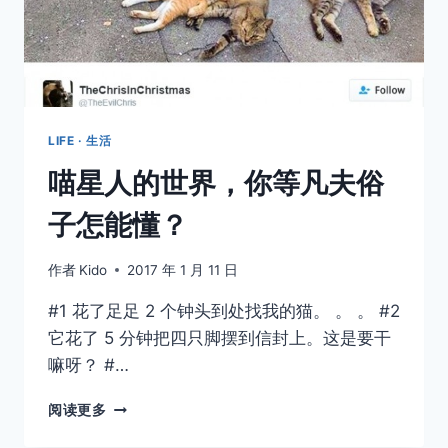
10
种
猫
咪
取消
搜索
尾
巴
身
LIFE · 生活
体
喵星人的世界，你等凡夫俗
语
言
子怎能懂？
作者
Kido
2017 年 1 月 11 日
#1 花了足足 2 个钟头到处找我的猫。 。 。 #2
它花了 5 分钟把四只脚摆到信封上。这是要干
嘛呀？ #…
喵
阅读更多
星
人