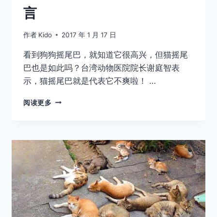
言
作者
Kido
2017 年 1 月 17 日
看到狗狗摇尾巴，就知道它很高兴，但猫摇尾
巴也是如此吗？台湾动物医院院长谢庭智表
示，猫摇尾巴就是代表它不爽啦！ …
狗
阅读更多
狗
摇
尾
巴
心
情
好，
那
猫
猫
呢？