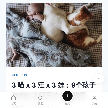
喵
儿
们
LIFE · 生活
3 喵 x 3 汪 x 3 娃：9个孩子
与他们之间百分之百的爱
首页
探索
我的
发布
作者
Kido
2016 年 7 月 11 日