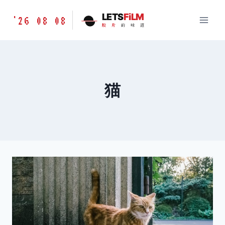
跳
胶
LETS
FiLM
'26 08 08
到
胶
片
的
味
道
片
内
的
容
味
道
LETSFILM
猫