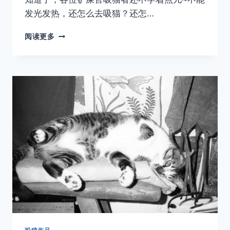
发光发热，还怎么去吸猫？还怎…
神
阅读更多
说，
要
有
光！
有
了
光，
也
就
有
了
猫。