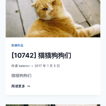
投稿作品
[10742] 猫猫狗狗们
作者
kaiencr
2017 年 1 月 5 日
猫猫狗狗们
[10742]
阅读更多
猫
猫
狗
狗