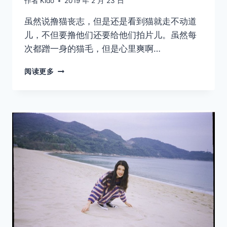
作者
Kido
2019 年 2 月 23 日
虽然说撸猫丧志，但是还是看到猫就走不动道
儿，不但要撸他们还要给他们拍片儿。虽然每
次都蹭一身的猫毛，但是心里爽啊…
猫
阅读更多
片
要
这
样
拍