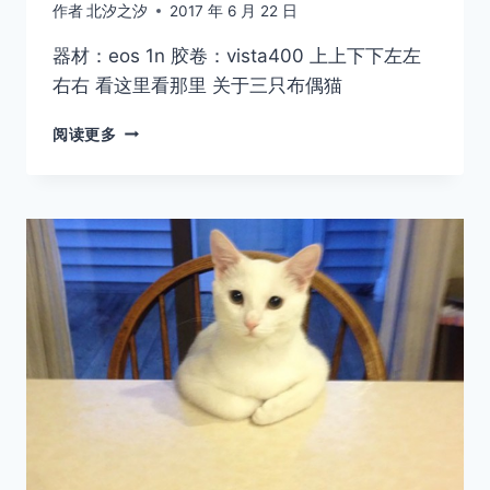
作者
北汐之汐
2017 年 6 月 22 日
器材：eos 1n 胶卷：vista400 上上下下左左
右右 看这里看那里 关于三只布偶猫
[14009]
阅读更多
看
这
里
看
那
里
就
是
不
想
看
镜
头