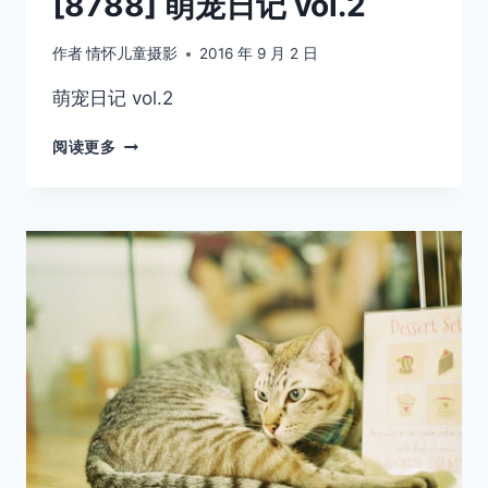
[8788] 萌宠日记 vol.2
作者
情怀儿童摄影
2016 年 9 月 2 日
萌宠日记 vol.2
[8788]
阅读更多
萌
宠
日
记
VOL.2