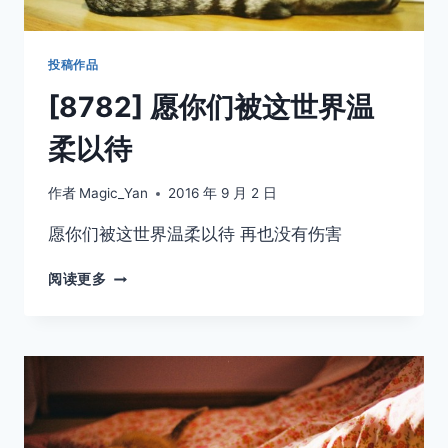
投稿作品
[8782] 愿你们被这世界温
柔以待
作者
Magic_Yan
2016 年 9 月 2 日
愿你们被这世界温柔以待 再也没有伤害
[8782]
阅读更多
愿
你
们
被
这
世
界
温