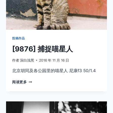
投稿作品
[9876] 捕捉喵星人
作者
深白浅黑
2016 年 11 月 16 日
北京胡同及各公园里的喵星人 尼康f3 50/1.4
[9876]
阅读更多
捕
捉
喵
星
人