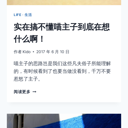
LIFE · 生活
实在搞不懂喵主子到底在想
什么啊！
作者
Kido
2017 年 6 月 10 日
喵主子的思路岂是我们这些凡夫俗子所能理解
的，有时候看到了也要当做没看到，千万不要
惹怒了主子。
实
阅读更多
在
搞
不
懂
喵
主