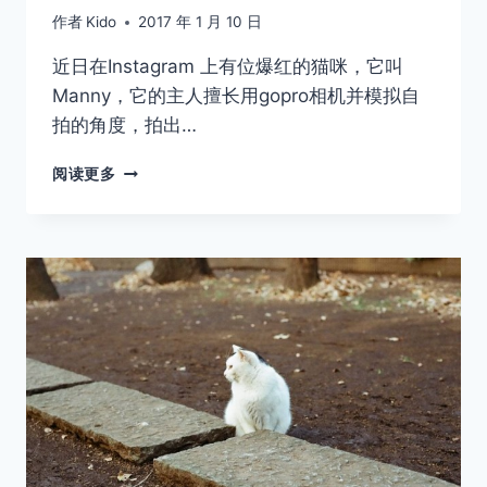
作者
Kido
2017 年 1 月 10 日
近日在Instagram 上有位爆红的猫咪，它叫
Manny，它的主人擅长用gopro相机并模拟自
拍的角度，拍出…
喵
阅读更多
届
自
拍
达
人，
不
但
到
处
旅
行
还
会