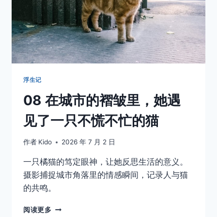
浮生记
08 在城市的褶皱里，她遇
见了一只不慌不忙的猫
作者
Kido
2026 年 7 月 2 日
一只橘猫的笃定眼神，让她反思生活的意义。
摄影捕捉城市角落里的情感瞬间，记录人与猫
的共鸣。
08
阅读更多