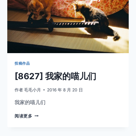
柔
以
待
投稿作品
[8627] 我家的喵儿们
作者
毛毛小月
2016 年 8 月 20 日
我家的喵儿们
[8627]
阅读更多
我
家
的