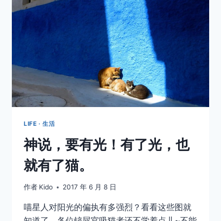
子
到
底
在
想
什
么
啊！
LIFE · 生活
神说，要有光！有了光，也
就有了猫。
作者
Kido
2017 年 6 月 8 日
喵星人对阳光的偏执有多强烈？看看这些图就
知道了，各位铲屎官吸猫者还不学着点儿~不能