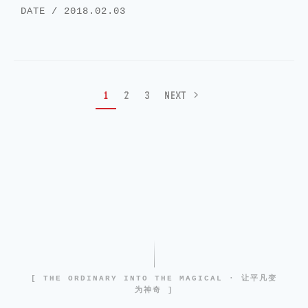
DATE / 2018.02.03
1
2
3
NEXT
[ THE ORDINARY INTO THE MAGICAL · 让平凡变
为神奇 ]