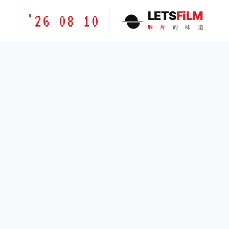
跳
胶
LETS
FiLM
'26 08 10
到
片
胶
片
的
味
道
内
的
容
味
道
LETSFILM