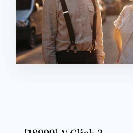
[18999] V.Click 2