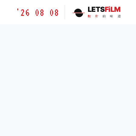
跳
胶
LETS
FiLM
'26 08 08
到
片
胶
片
的
味
道
内
的
容
味
道
LETSFILM