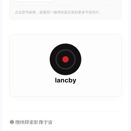
点击型号标签，探索同一物理容器记录的更多宇宙切片。
lancby
🕸️ 继续探索影像宇宙