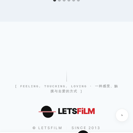
[ FEELING, TOUCHING, LOVING · 一种感受、触
摸与去爱的方式 ]
LETS
FiLM
© LETSFILM
SINCE 2013
|