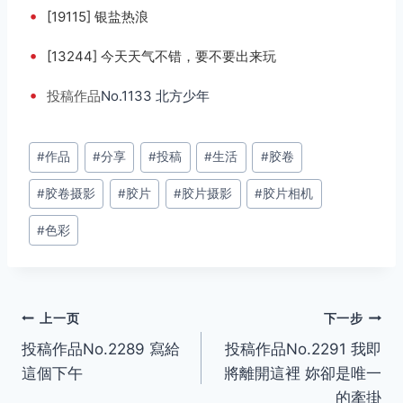
•
[19115] 银盐热浪
•
[13244] 今天天气不错，要不要出来玩
•
投稿
作品
No.1133 北方少年
文
#
作品
#
分享
#
投稿
#
生活
#
胶卷
章
#
胶卷摄影
#
胶片
#
胶片摄影
#
胶片相机
标
签：
#
色彩
文
上一页
下一步
投稿作品No.2289 寫給
投稿作品No.2291 我即
章
這個下午
將離開這裡 妳卻是唯一
导
的牽掛