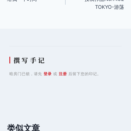
章
TOKYO-游荡
导
航
撰 写 手 记
暗房门已锁，请先
登录
或
注册
后留下您的印记。
类似文章