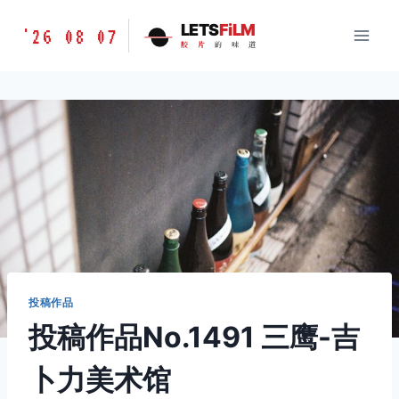
跳
胶
LETS
FiLM
'26 08 07
到
胶
片
的
味
道
片
内
的
容
味
道
LETSFILM
投稿作品
投稿作品No.1491 三鹰-吉
卜力美术馆