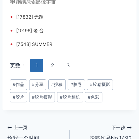
🕸️ 继续探索影像宇宙
•
[17832] 无题
•
[10196] 老.台
•
[7548] SUMMER
页数：
1
2
3
文
#
作品
#
分享
#
投稿
#
胶卷
#
胶卷摄影
章
#
胶片
#
胶片摄影
#
胶片相机
#
色彩
标
签：
文
上一页
下一步
给我一个时间
投稿作品No.1492