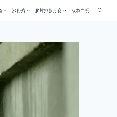
道
涨姿势
胶片摄影月赛
版权声明