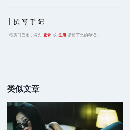
撰 写 手 记
暗房门已锁，请先
登录
或
注册
后留下您的印记。
类似文章