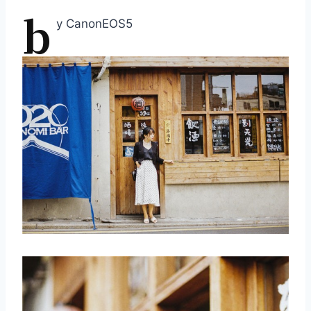
b
y CanonEOS5