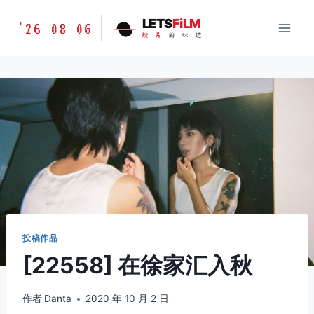
跳
胶
LETS
FiLM
'26 08 06
到
胶
片
的
味
道
片
内
的
容
味
道
LETSFILM
投稿作品
[22558] 在徐家汇入秋
作者
Danta
2020 年 10 月 2 日