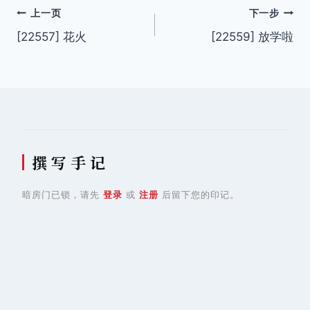
文
上一页
下一步
[22557] 花火
[22559] 放学啦
章
导
航
撰 写 手 记
暗房门已锁，请先
登录
或
注册
后留下您的印记。