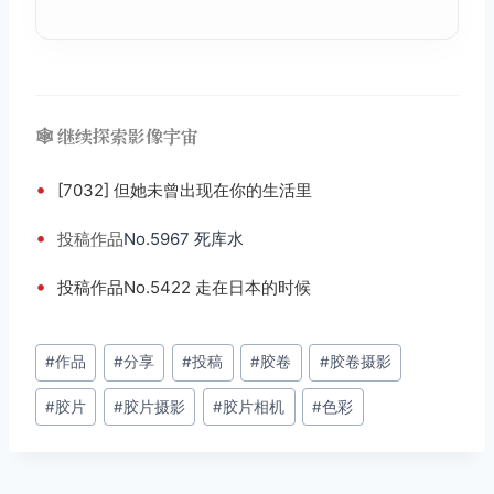
🕸️ 继续探索影像宇宙
•
[7032] 但她未曾出现在你的生活里
•
投稿
作品
No.5967 死库水
•
投稿作品No.5422 走在日本的时候
文
#
作品
#
分享
#
投稿
#
胶卷
#
胶卷摄影
章
#
胶片
#
胶片摄影
#
胶片相机
#
色彩
标
签：