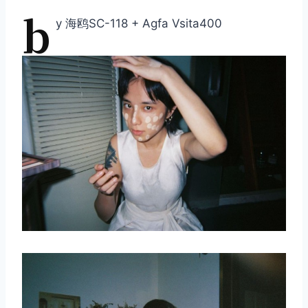
b
y 海鸥SC-118 + Agfa Vsita400