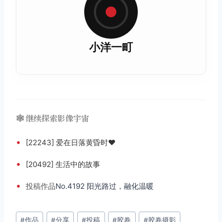
小洋一町
🕸️ 继续探索影像宇宙
•
[22243] 爱在日落黄昏时❤️
•
[20492] 生活中的故事
•
投稿
作品
No.4192 阳光路过，融化温暖
文
#
作品
#
分享
#
投稿
#
胶卷
#
胶卷摄影