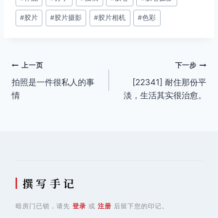
章
#
胶片
#
胶片摄影
#
胶片相机
#
色彩
标
签：
文
上一页
下一步
拍照是一件很私人的事
[22341] 耐住那份平
章
情
淡，生活其实很治愈。
导
航
撰 写 手 记
暗房门已锁，请先
登录
或
注册
后留下您的印记。