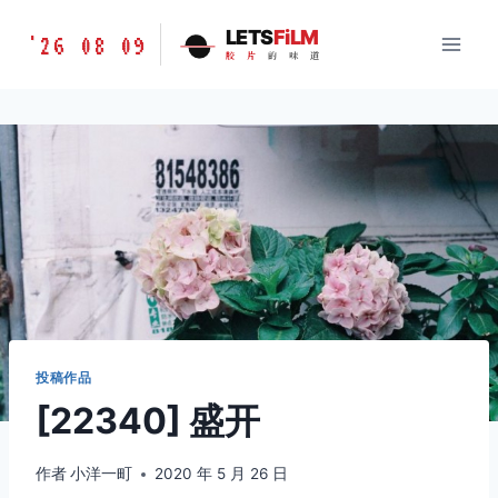
跳
胶
LETS
FiLM
'26 08 09
到
胶
片
的
味
道
片
内
的
容
味
道
LETSFILM
投稿作品
[22340] 盛开
作者
小洋一町
2020 年 5 月 26 日