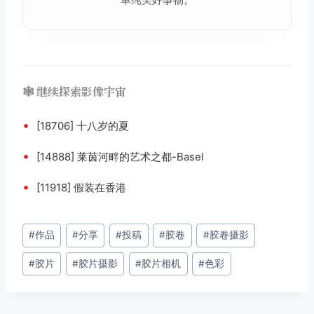
🕸️ 继续探索影像宇宙
•
[18706] 十八岁的夏
•
[14888] 莱茵河畔的艺术之都-Basel
•
[11918] 假装在香港
文
#
作品
#
分享
#
投稿
#
胶卷
#
胶卷摄影
章
#
胶片
#
胶片摄影
#
胶片相机
#
色彩
标
签：