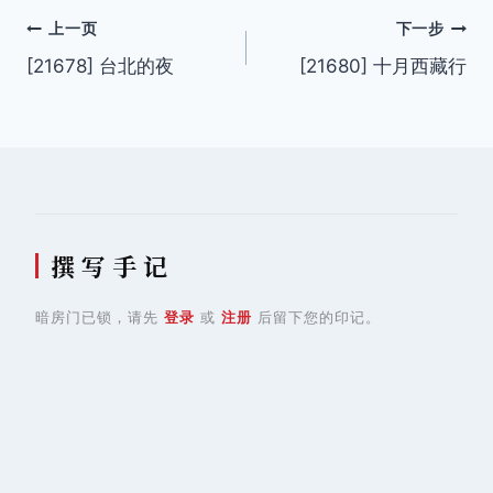
文
上一页
下一步
[21678] 台北的夜
[21680] 十月西藏行
章
导
航
撰 写 手 记
暗房门已锁，请先
登录
或
注册
后留下您的印记。