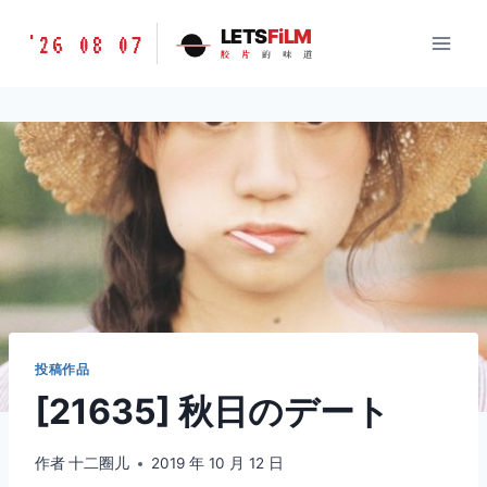
跳
胶
LETS
FiLM
'26 08 07
到
胶
片
的
味
道
片
内
的
容
味
道
LETSFILM
投稿作品
[21635] 秋日のデート
作者
十二圈儿
2019 年 10 月 12 日