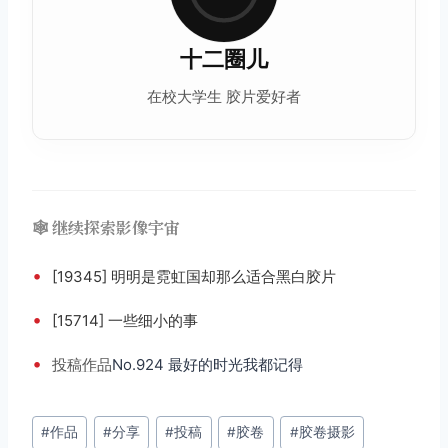
十二圈儿
在校大学生 胶片爱好者
🕸️ 继续探索影像宇宙
•
[19345] 明明是霓虹国却那么适合黑白胶片
•
[15714] 一些细小的事
•
投稿
作品
No.924 最好的时光我都记得
文
#
作品
#
分享
#
投稿
#
胶卷
#
胶卷摄影