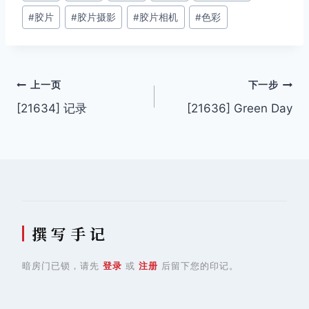
章
#
胶片
#
胶片摄影
#
胶片相机
#
色彩
标
签：
文
上一页
下一步
[21634] 记录
[21636] Green Day
章
导
航
撰 写 手 记
暗房门已锁，请先
登录
或
注册
后留下您的印记。