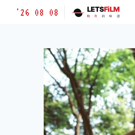
跳
胶
LETS
FiLM
'26 08 08
到
片
胶
片
的
味
道
内
的
容
味
道
LETSFILM