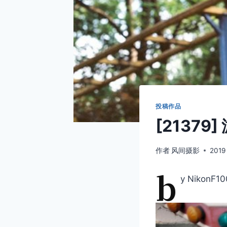
投稿作品
[21379
作者
风间摄影
2019
b
y NikonF10