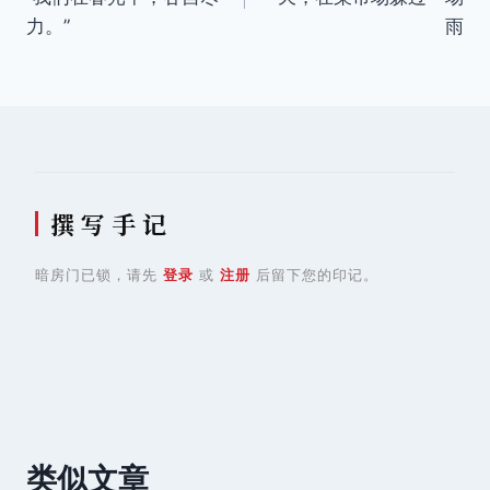
导
力。”
雨
航
撰 写 手 记
暗房门已锁，请先
登录
或
注册
后留下您的印记。
类似文章