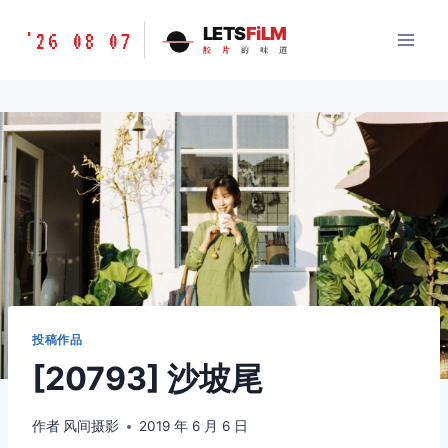
跳
胶
LETS
FiLM
'26 08 07
到
胶
片
的
味
道
片
内
的
容
味
道
LETSFILM
投稿作品
[20793] 沙坡尾
作者
风间摄影
2019 年 6 月 6 日