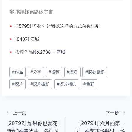
🕸️ 继续探索影像宇宙
•
[15795] 毕业季 让我以这样的方式向你告别
•
[8407] 江城
•
投稿
作品
No.2788 一座城
文
#
作品
#
分享
#
投稿
#
胶卷
#
胶卷摄影
章
#
胶片
#
胶片摄影
#
胶片相机
#
色彩
标
签：
文
上一页
下一步
[20792] 如果你也爱花 |
[20794] 六月的第一
章
“我们在春光中，各自尽
天，在菜市场躲过一场