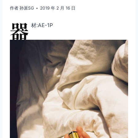
作者
孙派SG
2019 年 2 月 16 日
器
材:AE-1P