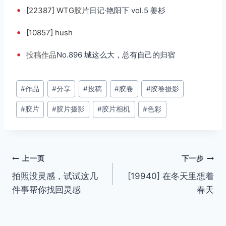
•
[22387] WTG
胶片
日记·艳阳下 vol.5 姜杉
•
[10857] hush
•
投稿
作品
No.896 城这么大，总有自己的归宿
文
#
作品
#
分享
#
投稿
#
胶卷
#
胶卷摄影
章
#
胶片
#
胶片摄影
#
胶片相机
#
色彩
标
签：
文
上一页
下一步
拍照没灵感，试试这几
[19940] 在冬天里想着
章
件事帮你找回灵感
春天
导
航