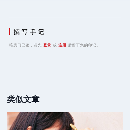
撰 写 手 记
暗房门已锁，请先
登录
或
注册
后留下您的印记。
类似文章