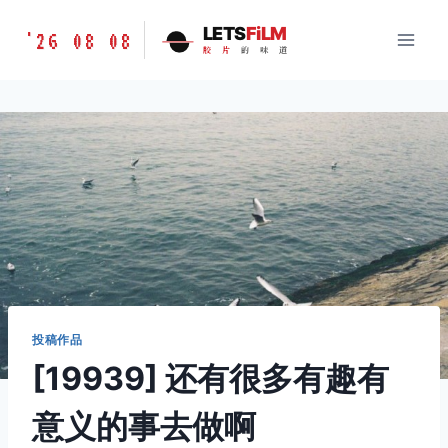
跳
胶
LETS
FiLM
'26 08 08
到
胶
片
的
味
道
片
内
的
容
味
道
LETSFILM
投稿作品
[19939] 还有很多有趣有
意义的事去做啊