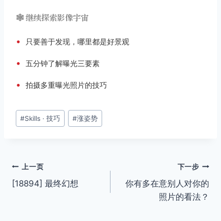
🕸️ 继续探索影像宇宙
•
只要善于发现，哪里都是好景观
•
五分钟了解曝光三要素
•
拍摄多重曝光照片的技巧
文
#
Skills · 技巧
#
涨姿势
章
标
签：
文
上一页
下一步
[18894] 最终幻想
你有多在意别人对你的
章
照片的看法？
导