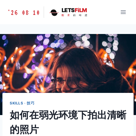
跳
胶
LETS
FiLM
'26 08 10
到
胶
片
的
味
道
片
内
的
容
味
道
LETSFILM
SKILLS · 技巧
如何在弱光环境下拍出清晰
的照片