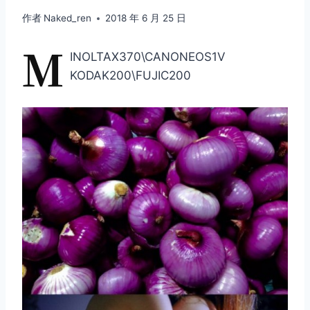
作者
Naked_ren
2018 年 6 月 25 日
M
INOLTAX370\CANONEOS1V
KODAK200\FUJIC200