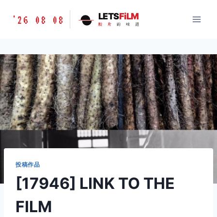
跳
胶
LETS
FiLM
'26 08 08
到
胶
片
的
味
道
片
内
的
容
味
道
LETSFILM
投稿作品
[17946] LINK TO THE
FILM