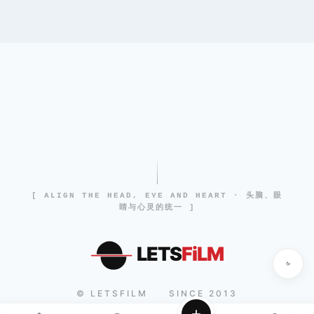
[ ALIGN THE HEAD, EYE AND HEART · 头脑、眼
睛与心灵的统一 ]
LETS
FiLM
© LETSFILM
SINCE 2013
|