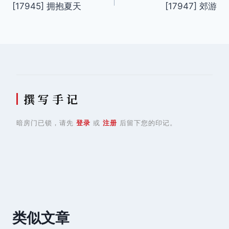
[17945] 拥抱夏天
[17947] 郊游
章
导
航
撰 写 手 记
暗房门已锁，请先
登录
或
注册
后留下您的印记。
类似文章