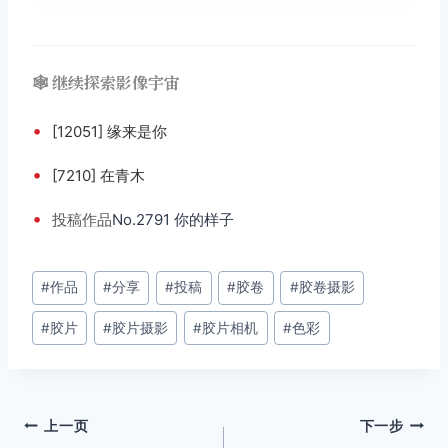
🕸️ 继续探索影像宇宙
•
[12051] 缘来是你
•
[7210] 在青木
•
投稿
作品
No.2791 你的样子
文
#
作品
#
分享
#
投稿
#
胶卷
#
胶卷摄影
章
#
胶片
#
胶片摄影
#
胶片相机
#
色彩
标
签：
文
上一页
下一步