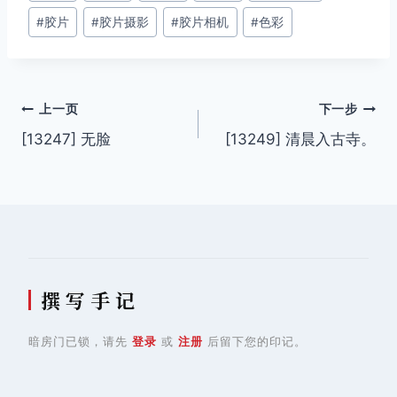
#
胶片
#
胶片摄影
#
胶片相机
#
色彩
标
签：
文
上一页
下一步
[13247] 无脸
[13249] 清晨入古寺。
章
导
航
撰 写 手 记
暗房门已锁，请先
登录
或
注册
后留下您的印记。