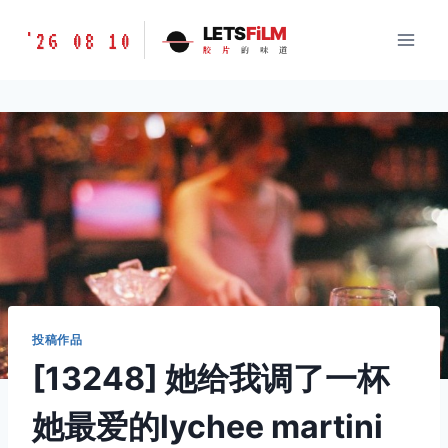
跳
胶
LETS
FiLM
'26 08 10
到
胶
片
的
味
道
片
内
的
容
味
道
LETSFILM
投稿作品
[13248] 她给我调了一杯
她最爱的lychee martini