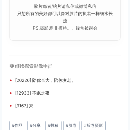
胶片瘾者/约片请私信或微博私信
只想所有的美好都可以像对胶片的执着一样细水长
流
PS.摄影师 非模特。。经常被误会
🕸️ 继续探索影像宇宙
•
[20226] 陪你长大，陪你变老。
•
[12933] 不眠之夜
•
[9167] 來
文
#
作品
#
分享
#
投稿
#
胶卷
#
胶卷摄影
章