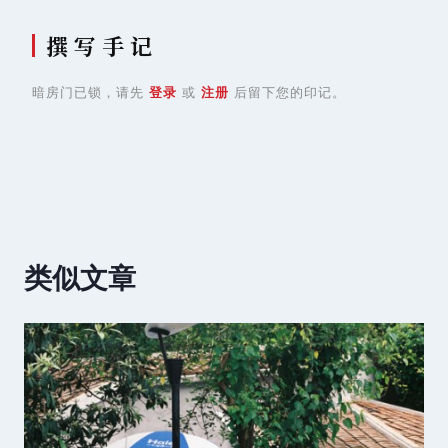
撰 写 手 记
暗房门已锁，请先
登录
或
注册
后留下您的印记。
类似文章