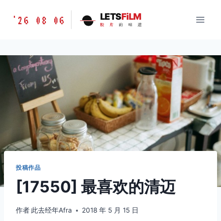
跳
胶
LETS
FiLM
'26 08 06
到
胶
片
的
味
道
片
内
的
容
味
道
LETSFILM
投稿作品
[17550] 最喜欢的清迈
作者
此去经年Afra
2018 年 5 月 15 日