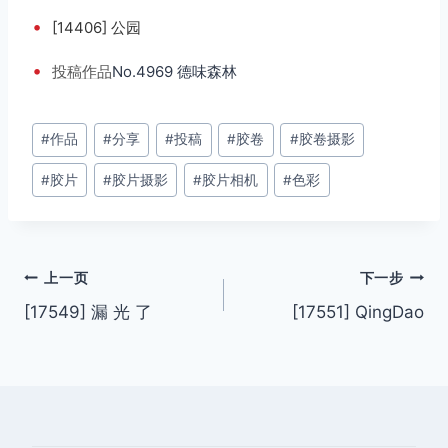
•
[14406] 公园
•
投稿
作品
No.4969 德味森林
文
#
作品
#
分享
#
投稿
#
胶卷
#
胶卷摄影
章
#
胶片
#
胶片摄影
#
胶片相机
#
色彩
标
签：
文
上一页
下一步
[17549] 漏 光 了
[17551] QingDao
章
导
航