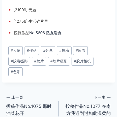
•
[21909] 无题
•
[12756] 生活碎片里
•
投稿
作品
No.5606 忆夏遗夏
文
#
人像
#
作品
#
分享
#
投稿
#
胶卷
章
#
胶卷摄影
#
胶片
#
胶片摄影
#
胶片相机
标
签：
#
色彩
文
上一页
下一步
投稿作品No.1075 那时
投稿作品No.1077 在南
章
油菜花开
方我遇到过如此温柔的