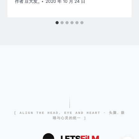
作者
豆大发_
2020 年 10 月 24 日
[ ALIGN THE HEAD, EYE AND HEART · 头脑、眼
睛与心灵的统一 ]
LETS
FiLM