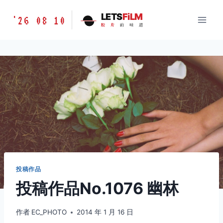
跳
胶
LETS
FiLM
'26 08 10
到
胶
片
的
味
道
片
内
的
容
味
道
LETSFILM
投稿作品
投稿作品No.1076 幽林
作者
EC_PHOTO
2014 年 1 月 16 日