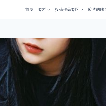
首页
专栏
投稿作品专区
胶片的味