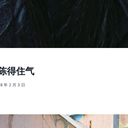
] 陈得住气
18 年 2 月 3 日
6