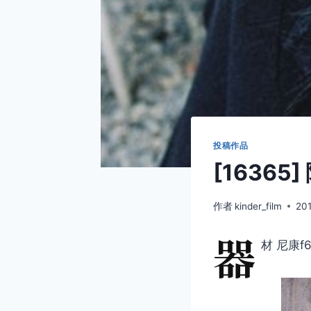
投稿作品
[16365
作者
kinder_film
20
器
材 尼康f