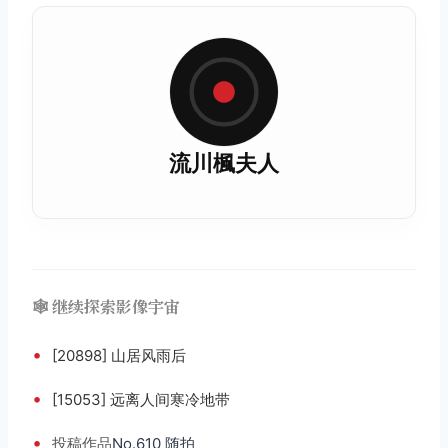
流川楓夫人
🕸️ 继续探索影像宇宙
•
[20898] 山居风雨后
•
[15053] 远离人间寒冷地带
•
投稿
作品
No.610 随拍