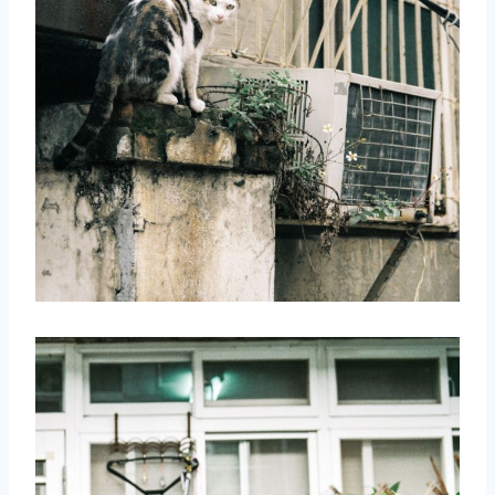
取消
搜索