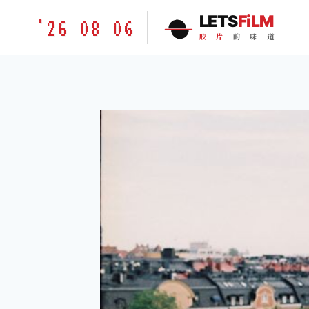
跳
胶
LETS
FiLM
'26 08 06
到
片
胶
片
的
味
道
内
的
容
味
道
LETSFILM