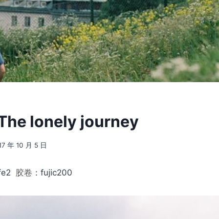
The lonely journey
17 年 10 月 5 日
fe2
胶卷
：fujic200