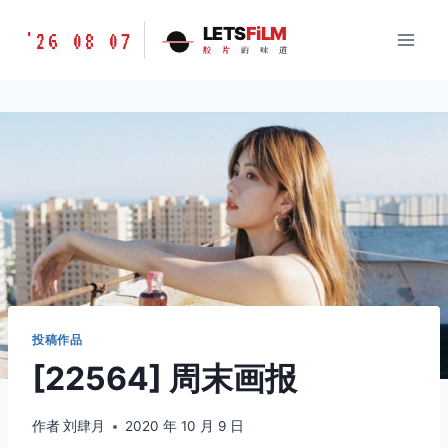
跳
胶
LETS
FiLM
'26 08 07
到
胶
片
的
味
道
片
内
的
容
味
道
LETSFILM
投稿作品
[22564] 周末画报
作者
刘肆月
2020 年 10 月 9 日