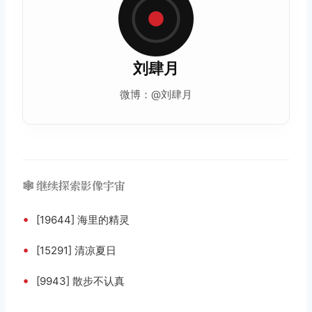
刘肆月
微博：@刘肆月
🕸️ 继续探索影像宇宙
•
[19644] 海里的精灵
•
[15291] 清凉夏日
•
[9943] 散步不认真