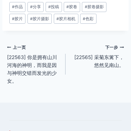
文
#
作品
#
分享
#
投稿
#
胶卷
#
胶卷摄影
章
#
胶片
#
胶片摄影
#
胶片相机
#
色彩
标
签：
文
上一页
下一步
[22563] 你是拥有山川
[22565] 采菊东篱下，
章
河海的神明，而我是因
悠然见南山。
导
与神明交错而发光的少
女。
航