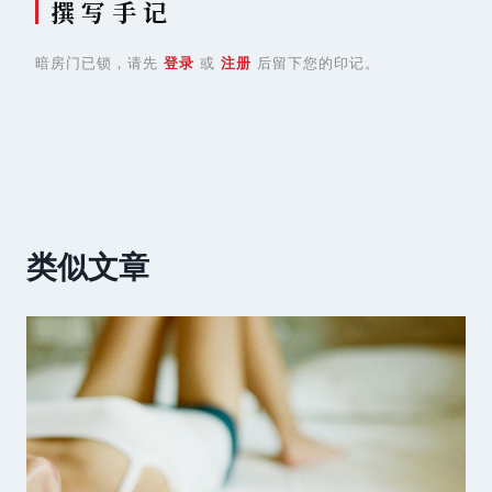
撰 写 手 记
暗房门已锁，请先
登录
或
注册
后留下您的印记。
类似文章