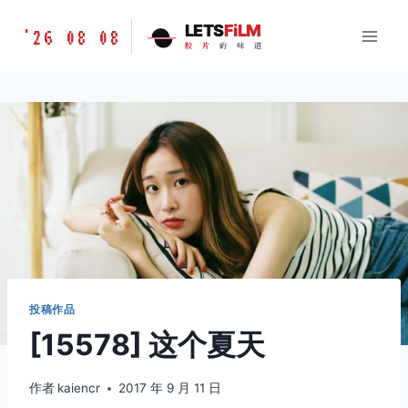
跳
胶
LETS
FiLM
'26 08 08
到
胶
片
的
味
道
片
内
的
容
味
道
LETSFILM
投稿作品
[15578] 这个夏天
作者
kaiencr
2017 年 9 月 11 日