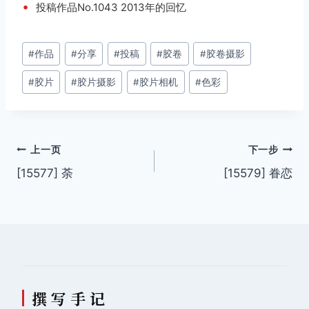
•
投稿作品No.1043 2013年的回忆
文
#
作品
#
分享
#
投稿
#
胶卷
#
胶卷摄影
章
#
胶片
#
胶片摄影
#
胶片相机
#
色彩
标
签：
文
上一页
下一步
[15577] 荼
[15579] 眷恋
章
导
航
撰 写 手 记