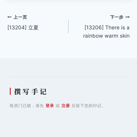
文
上一页
下一步
[13204] 立夏
[13206] There is a
章
rainbow warm skin
导
航
撰 写 手 记
暗房门已锁，请先
登录
或
注册
后留下您的印记。