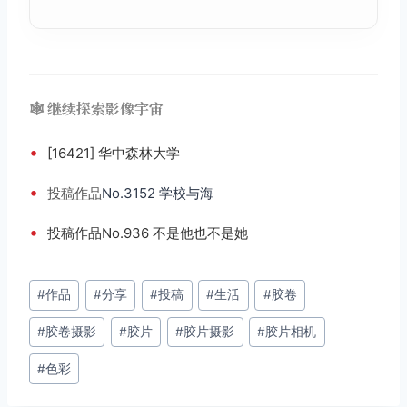
🕸️ 继续探索影像宇宙
•
[16421] 华中森林大学
•
投稿
作品
No.3152 学校与海
•
投稿作品No.936 不是他也不是她
文
#
作品
#
分享
#
投稿
#
生活
#
胶卷
章
#
胶卷摄影
#
胶片
#
胶片摄影
#
胶片相机
标
签：
#
色彩