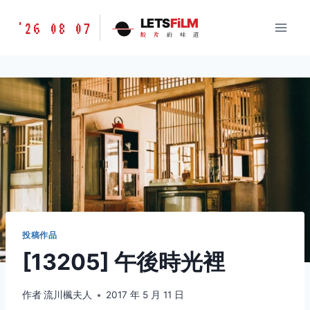
跳
胶
LETS
FiLM
'26 08 07
到
胶
片
的
味
道
片
内
的
容
味
道
LETSFILM
投稿作品
[13205] 午後時光裡
作者
流川楓夫人
2017 年 5 月 11 日