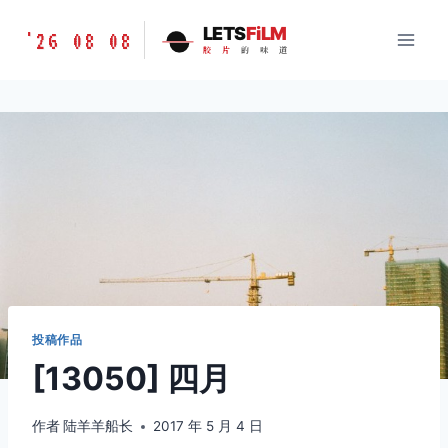
跳
胶
LETS
FiLM
'26 08 08
到
胶
片
的
味
道
片
内
的
容
味
道
LETSFILM
投稿作品
[13050] 四月
作者
陆羊羊船长
2017 年 5 月 4 日