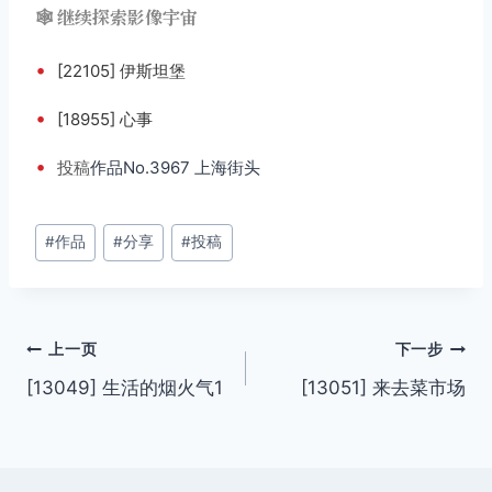
🕸️ 继续探索影像宇宙
•
[22105] 伊斯坦堡
•
[18955] 心事
•
投稿
作品No.3967 上海街头
文
#
作品
#
分享
#
投稿
章
标
签：
文
上一页
下一步
[13049] 生活的烟火气1
[13051] 来去菜市场
章
导