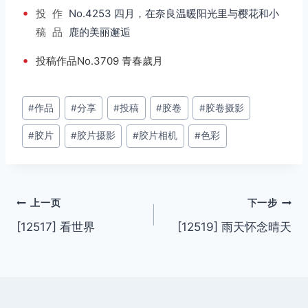
•
投
作
No.4253 四月，在奈良温暖阳光里与樱花和小
稿
品
鹿的美丽邂逅
•
投稿作品No.3709 青春歲月
文
#
作品
#
分享
#
投稿
#
胶卷
#
胶卷摄影
章
#
胶片
#
胶片摄影
#
胶片相机
#
色彩
标
签：
文
上一页
下一步
[12517] 看世界
[12519] 雨天怀念晴天
章
导
航