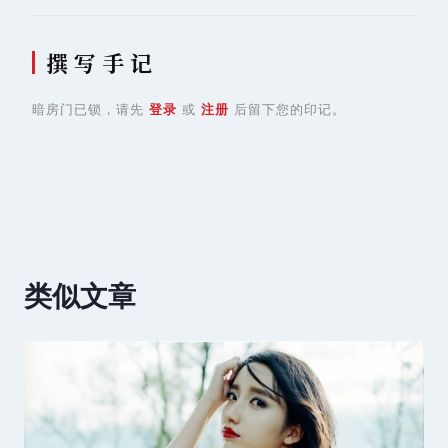
撰 写 手 记
暗房门已锁，请先
登录
或
注册
后留下您的印记。
类似文章