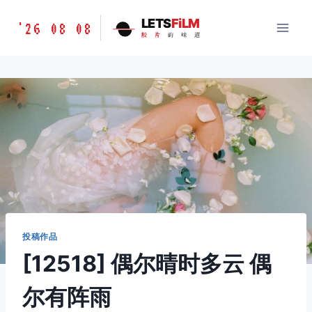
跳
胶
LETS
FiLM
'26 08 08
到
胶
片
的
味
道
片
内
的
容
味
道
LETSFILM
投稿作品
[12518] 偶尔晴时多云 偶
尔有阵雨