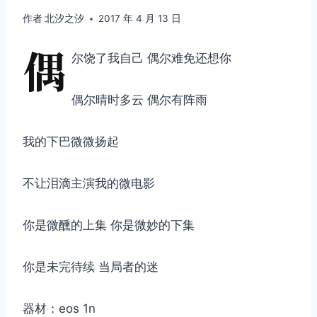
作者
北汐之汐
2017 年 4 月 13 日
偶
尔饶了我自己 偶尔难免还想你
偶尔晴时多云 偶尔有阵雨
我的下巴微微扬起
不让泪滴主演我的微电影
你是微醺的上集 你是微妙的下集
你是未完待续 当局者的迷
器材：eos 1n