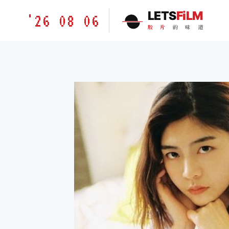
跳
胶
LETS
FiLM
'26 08 06
到
片
胶
片
的
味
道
内
的
容
味
道
LETSFILM