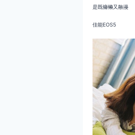
是既
慵懒
又
散漫
佳能EOS5