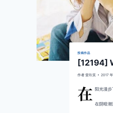
投稿作品
[12194]
作者
壹玖笑
2017 年
在
阳光漫步
在阴暗潮