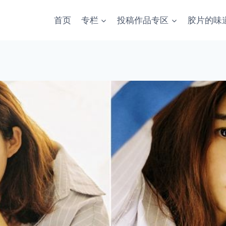
首页
专栏
投稿作品专区
胶片的味