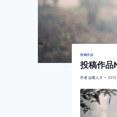
投稿作品
投稿作品N
作者
@庸人才
2013