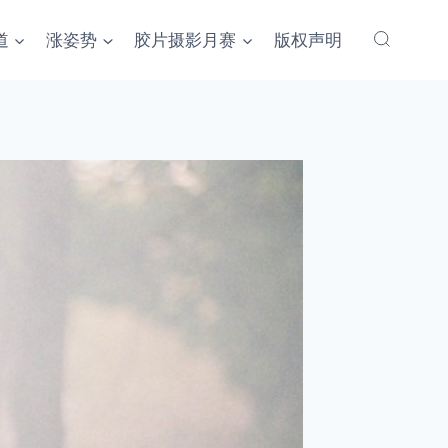
道
涨姿势
胶片摄影月赛
版权声明