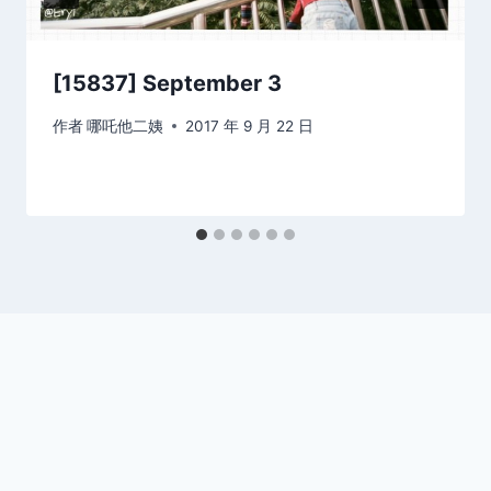
[15837] September 3
作者
哪吒他二姨
2017 年 9 月 22 日