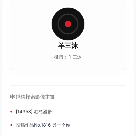
羊三沐
微博：羊三沐
🕸️ 继续探索影像宇宙
•
[14358] 港岛漫步
•
投稿
作品
No.1816 另一个你