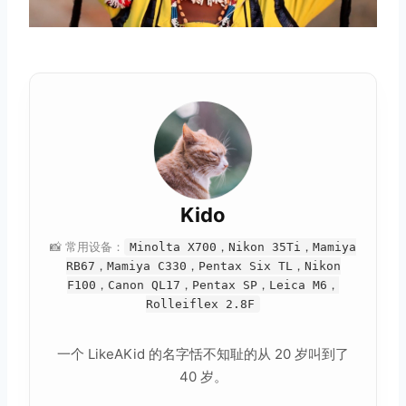
Kido
📸 常用设备：
Minolta X700，Nikon 35Ti，Mamiya
RB67，Mamiya C330，Pentax Six TL，Nikon
F100，Canon QL17，Pentax SP，Leica M6，
Rolleiflex 2.8F
一个 LikeAKid 的名字恬不知耻的从 20 岁叫到了
40 岁。