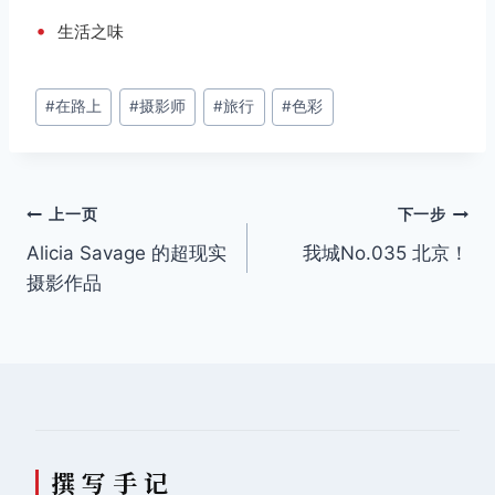
•
生活之味
文
#
在路上
#
摄影师
#
旅行
#
色彩
章
标
签：
文
上一页
下一步
Alicia Savage 的超现实
我城No.035 北京！
章
摄影作品
导
航
撰 写 手 记