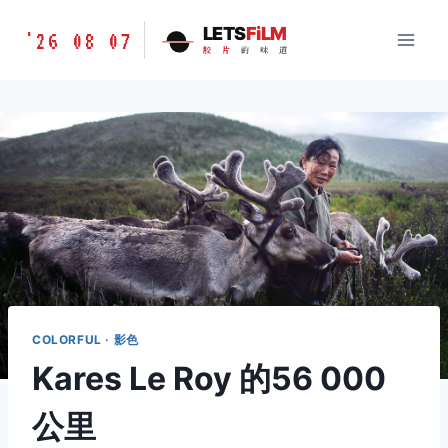
跳
胶
LETS
FiLM
'26 08 07
到
胶
片
的
味
道
片
内
的
容
味
道
LETSFILM
COLORFUL · 影色
Kares Le Roy 的56 000
公里