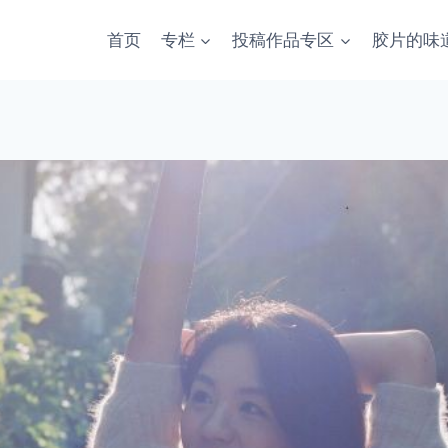
首页
专栏
投稿作品专区
胶片的味