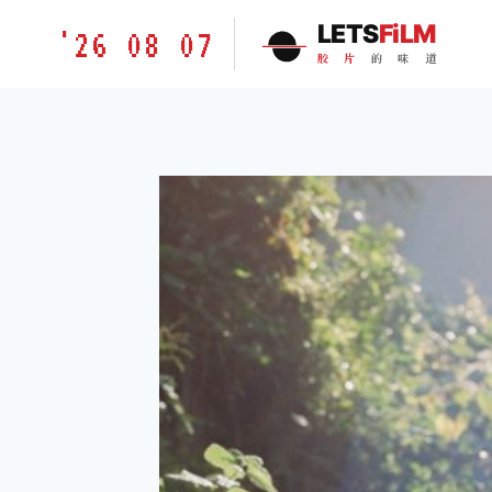
跳
胶
LETS
FiLM
'26 08 07
到
片
胶
片
的
味
道
内
的
容
味
道
LETSFILM