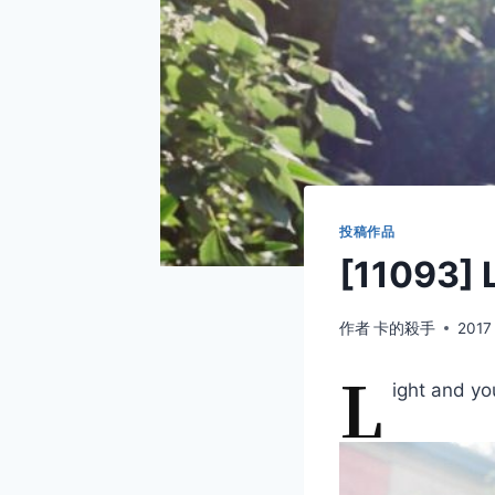
投稿作品
[11093] 
作者
卡的殺手
2017
L
ight and yo