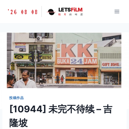
跳
胶
LETS
FiLM
'26 08 08
到
胶
片
的
味
道
片
内
的
容
味
道
LETSFILM
投稿作品
[10944] 未完不待续 – 吉
隆坡