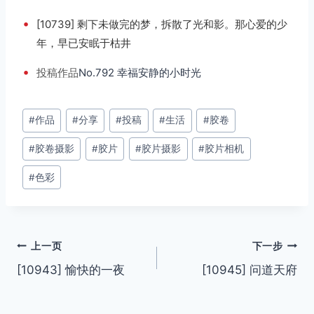
•
[10739] 剩下未做完的梦，拆散了光和影。那心爱的少
年，早已安眠于枯井
•
投稿
作品
No.792 幸福安静的小时光
文
#
作品
#
分享
#
投稿
#
生活
#
胶卷
章
#
胶卷摄影
#
胶片
#
胶片摄影
#
胶片相机
标
签：
#
色彩
文
上一页
下一步
[10943] 愉快的一夜
[10945] 问道天府
章
导