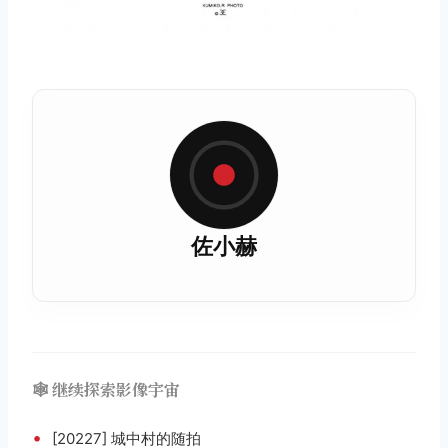
佐小赫
🕸️ 继续探索影像宇宙
•
[20227] 城中村的随拍