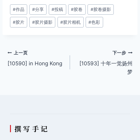
文
#
作品
#
分享
#
投稿
#
胶卷
#
胶卷摄影
章
#
胶片
#
胶片摄影
#
胶片相机
#
色彩
标
签：
文
上一页
下一步
[10590] in Hong Kong
[10593] 十年一觉扬州
章
梦
导
航
撰 写 手 记