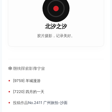
北汐之汐
胶片摄影
，记录美好。
🕸️ 继续探索影像宇宙
•
[9759] 羊城漫游
•
[7220] 四月的一天
•
投稿
作品
No.2411 广州旅拍-沙面