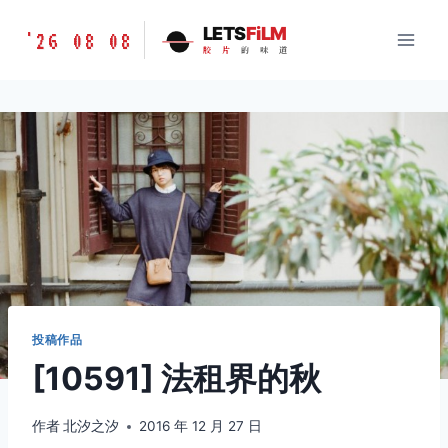
跳
胶
LETS
FiLM
'26 08 08
到
胶
片
的
味
道
片
内
的
容
味
道
LETSFILM
投稿作品
[10591] 法租界的秋
作者
北汐之汐
2016 年 12 月 27 日