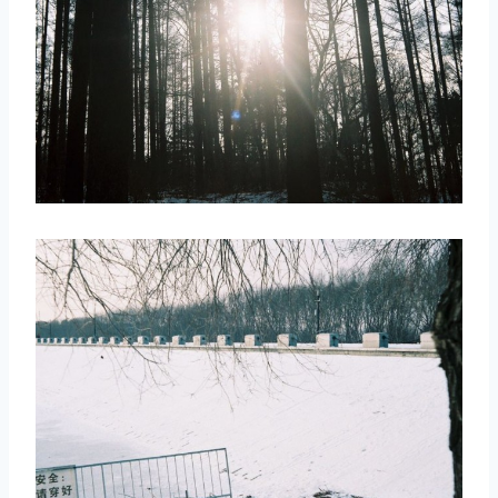
取消
搜索