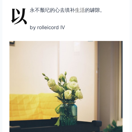
以
永不颓圮的心去填补
生活
的罅隙。
by rolleicord IV