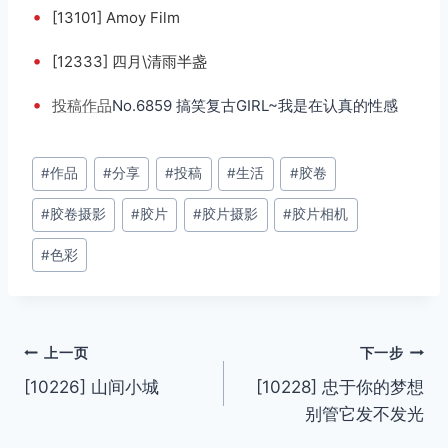
•
[13101] Amoy Film
•
[12333] 四月\清雨半盏
•
投稿
作品
No.6859 搞笑复古GIRL~我是在认真的性感
文
#
作品
#
分享
#
投稿
#
生活
#
胶卷
章
#
胶卷摄影
#
胶片
#
胶片摄影
#
胶片相机
标
签：
#
色彩
文
上一页
下一步
[10226] 山间小城
[10228] 忠于你的梦想
章
别管它发不发光
导