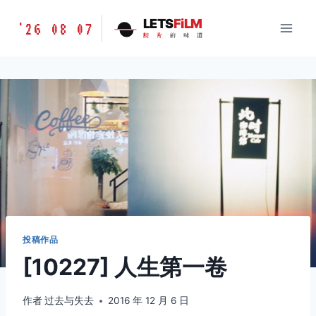
跳
胶
LETS
FiLM
'26 08 07
到
胶
片
的
味
道
片
内
的
容
味
道
LETSFILM
投稿作品
[10227] 人生第一卷
作者
过去与失去
2016 年 12 月 6 日