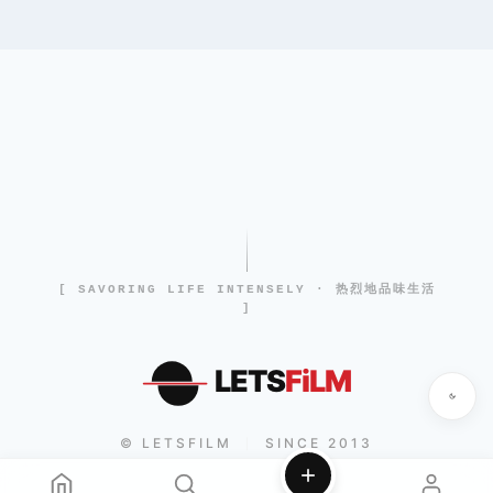
[ SAVORING LIFE INTENSELY · 热烈地品味生活
]
LETS
FiLM
© LETSFILM
SINCE 2013
|