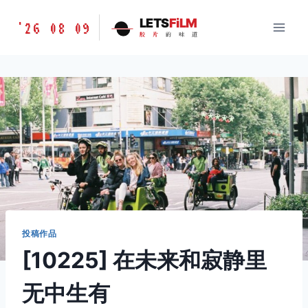
跳
胶
LETS
FiLM
'26 08 09
到
胶
片
的
味
道
片
内
的
容
味
道
LETSFILM
投稿作品
[10225] 在未来和寂静里
无中生有