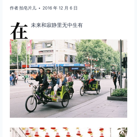
作者
拍皂片儿
2016 年 12 月 6 日
在
未来和寂静里无中生有