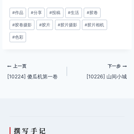
文
#
作品
#
分享
#
投稿
#
生活
#
胶卷
章
#
胶卷摄影
#
胶片
#
胶片摄影
#
胶片相机
标
签：
#
色彩
文
上一页
下一步
[10224] 傻瓜机第一卷
[10226] 山间小城
章
导
航
撰 写 手 记