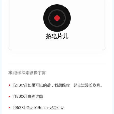
拍皂片儿
🕸️ 继续探索影像宇宙
•
[21809] 如果可以的话，我想跟你一起走过漫长岁月。
•
[18606] 白驹过隙
•
[9523] 最后的Reala-记录
生活