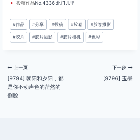
•
投稿
作品
No.4336 北门儿里
文
#
作品
#
分享
#
投稿
#
胶卷
#
胶卷摄影
章
#
胶片
#
胶片摄影
#
胶片相机
#
色彩
标
签：
文
上一页
下一步
[9794] 朝阳和夕阳，都
[9796] 玉墨
章
是你不动声色的茫然的
导
侧脸
航