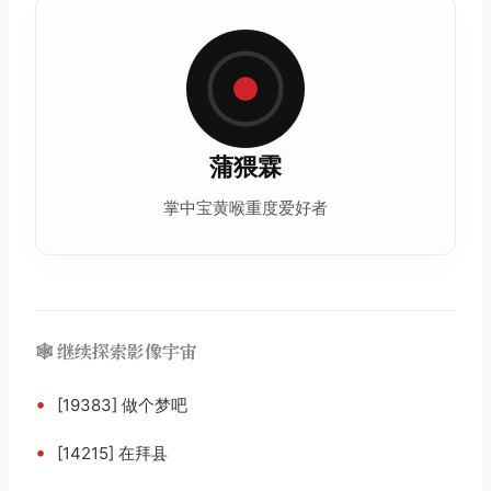
蒲猥霖
掌中宝黄喉重度爱好者
🕸️ 继续探索影像宇宙
•
[19383] 做个梦吧
•
[14215] 在拜县