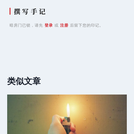
撰 写 手 记
暗房门已锁，请先
登录
或
注册
后留下您的印记。
类似文章