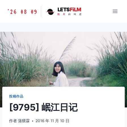
跳
胶
LETS
FiLM
'26 08 09
到
胶
片
的
味
道
片
内
的
容
味
道
LETSFILM
投稿作品
[9795] 岷江日记
作者
蒲猥霖
2016 年 11 月 10 日