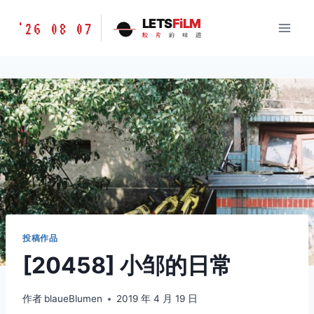
跳
胶
LETS
FiLM
'26 08 07
到
胶
片
的
味
道
片
内
的
容
味
道
LETSFILM
投稿作品
[20458] 小邹的日常
作者
blaueBlumen
2019 年 4 月 19 日