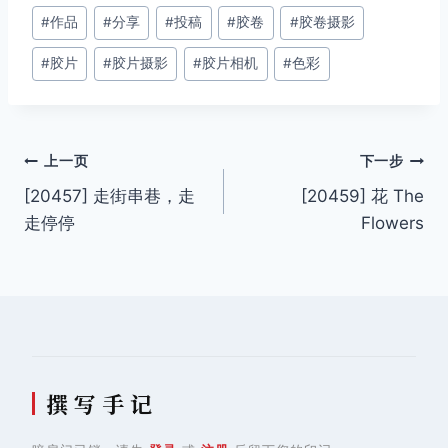
文
#
作品
#
分享
#
投稿
#
胶卷
#
胶卷摄影
章
#
胶片
#
胶片摄影
#
胶片相机
#
色彩
标
签：
文
上一页
下一步
[20457] 走街串巷，走
[20459] 花 The
章
走停停
Flowers
导
航
撰 写 手 记