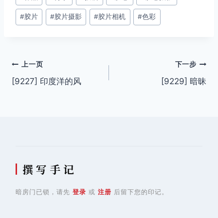
章
#
胶片
#
胶片摄影
#
胶片相机
#
色彩
标
签：
文
上一页
下一步
[9227] 印度洋的风
[9229] 暗昧
章
导
航
撰 写 手 记
暗房门已锁，请先
登录
或
注册
后留下您的印记。