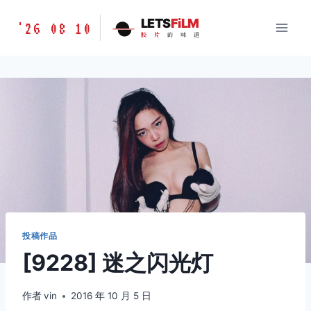
跳
胶
LETS
FiLM
'26 08 10
到
胶
片
的
味
道
片
内
的
容
味
道
LETSFILM
投稿作品
[9228] 迷之闪光灯
作者
vin
2016 年 10 月 5 日