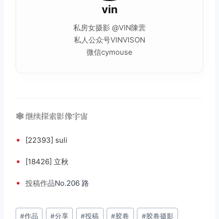
vin
私房女摄影 @VIN陳蕓
私人公众号VINVISON
微信cymouse
🕸️ 继续探索影像宇宙
•
[22393] suli
•
[18426] 立秋
•
投稿
作品
No.206 路
文
#
作品
#
分享
#
投稿
#
胶卷
#
胶卷摄影