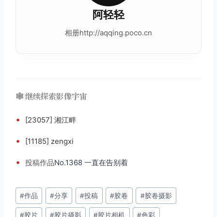
阿轻轻
相册http://aqqing.poco.cn
🕸️ 继续探索影像宇宙
•
[23057] 湘江畔
•
[11185] zengxi
•
投稿
作品
No.1368 一直在告别着
文
#
作品
#
分享
#
投稿
#
胶卷
#
胶卷摄影
章
#
胶片
#
胶片摄影
#
胶片相机
#
色彩
标