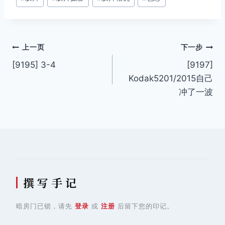
签：
文
上一页
下一步
[9195] 3-4
[9197]
章
Kodak5201/2015自己
导
冲了一波
航
撰 写 手 记
暗房门已锁，请先
登录
或
注册
后留下您的印记。