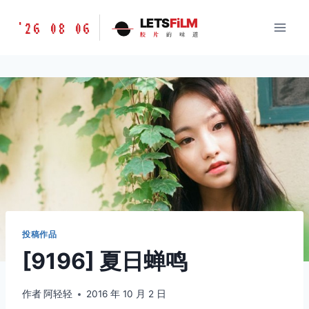
跳
胶
LETS
FiLM
'26 08 06
到
胶
片
的
味
道
片
内
的
容
味
道
LETSFILM
投稿作品
[9196] 夏日蝉鸣
作者
阿轻轻
2016 年 10 月 2 日