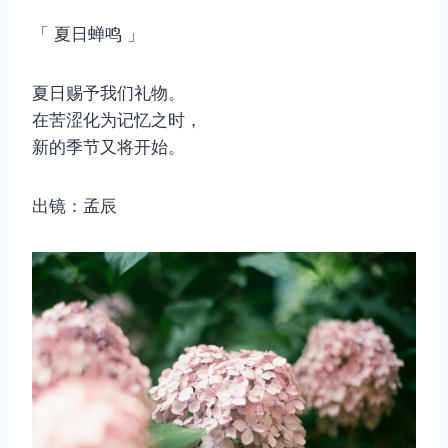
「 夏日蝉鸣 」
夏日赐予我们礼物。
在苦涩化为记忆之时，
新的季节又将开始。
出镜：孟辰