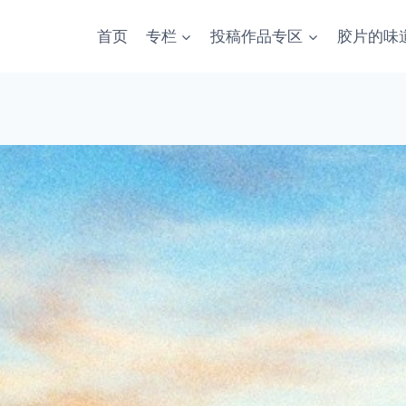
首页
专栏
投稿作品专区
胶片的味