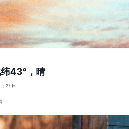
 北纬43°，晴
9 月 27 日
晴