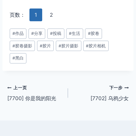
页数：
1
2
文
#
作品
#
分享
#
投稿
#
生活
#
胶卷
章
#
胶卷摄影
#
胶片
#
胶片摄影
#
胶片相机
标
签：
#
黑白
文
上一页
下一步
[7700] 你是我的阳光
[7702] 乌鸦少女
章
导
航