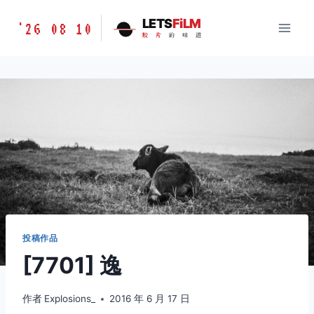
跳
胶
LETS
FiLM
'26 08 10
到
胶
片
的
味
道
片
内
的
容
味
道
LETSFILM
投稿作品
[7701] 逸
作者
Explosions_
2016 年 6 月 17 日