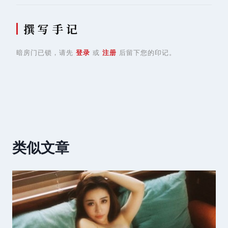
撰 写 手 记
暗房门已锁，请先
登录
或
注册
后留下您的印记。
类似文章